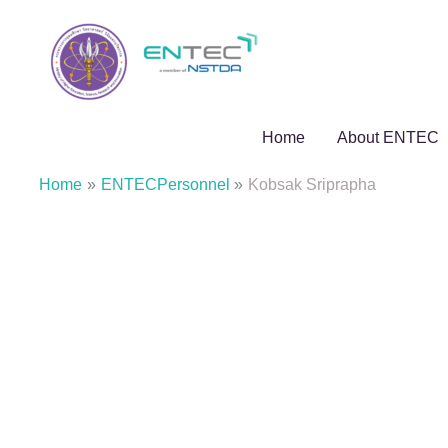
Skip
to
content
Home
About ENTEC
Home
ENTECPersonnel
Kobsak Sriprapha