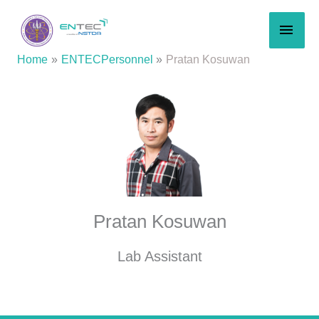
Skip
MAI
to
content
MEN
Home
ENTECPersonnel
Pratan Kosuwan
Pratan Kosuwan
Lab Assistant