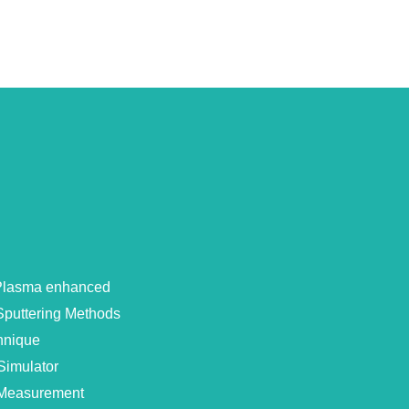
 Plasma enhanced
Sputtering Methods
hnique
Simulator
e Measurement