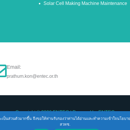
Solar Cell Making Machine Maintenance
Email:
prathum.kon@entec.or.th
Copyright © 2026
ENTEC
| Powered by
ENTEC
ื่นและเป็นส่วนตัวมากขึ้น จึงขอให้ท่านรับรองว่าท่านได้อ่านและทำความเข้าใจนโยบ
สวทช.
erms of Service |
Privacy Policy |
NSTDA Website Security Poli