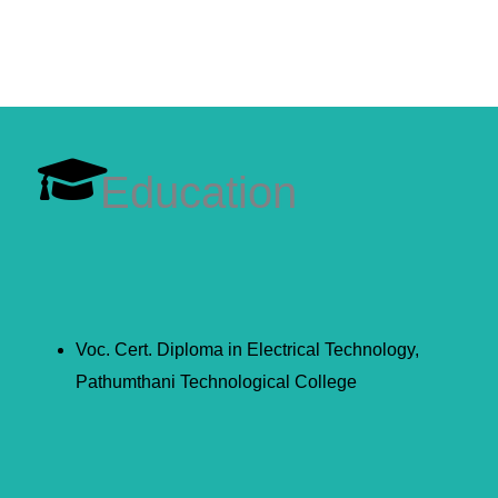
Education
Voc. Cert. Diploma in Electrical Technology,
Pathumthani Technological College