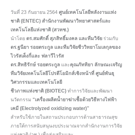
วันที่ 23 กันยายน 2564
ศูนย์เทคโนโลยีพลังงานแห่ง
ชาติ (ENTEC) สำนักงานพัฒนาวิทยาศาสตร์และ
เทคโนโลยีแห่งชาติ (สวทช.)
นำโดย
ดร.สมศักดิ์ สุภสิทธิ์มงคล และทีมวิจัย
ร่วมกับ
ดร.ฐนียา รอยตระกูล และทีมวิจัยชีววิทยาโมเลกุลของ
ไวรัสเด็งกี่และ ฟลาวีไวรัส
ดร.สิทธิรักษ์ รอยตระกูล
และ
คุณภัททิยา ลักษณะเจริญ
ทีมวิจัยเทคโนโลยีโปรตีโอมิกส์เชิงหน้าที่ ศูนย์พันธุ
วิศวกรรมและเทคโนโลยี
ชีวภาพแห่งชาติ (BIOTEC)
ทำการวิจัยและพัฒนา
นวัตกรรม
“เครื่องผลิตน้ำยาฆ่าเชื้อด้วยวิธีทางไฟฟ้า
เคมี (Electrolyzed oxidizing water)”
สำหรับใช้ภายในสถานประกอบการด้านสาธารณสุข
ภายใต้การสนับสนุนงบประมาณจากสำนักงานการวิจัย
แห่งชาติ (วช.) เพื่อส่งเสริมและ