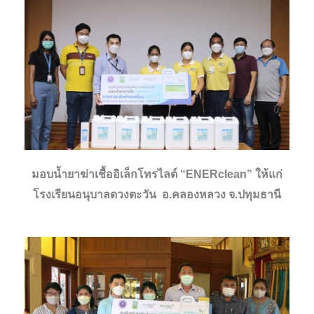
มอบน้ำยาฆ่าเชื้ออิเล็กโทรไลต์ “ENERclean” ให้แก่
โรงเรียนอนุบาลดวงตะวัน อ.คลองหลวง จ.ปทุมธานี