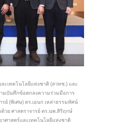
์และเทคโนโลยีแห่งชาติ (สวทช.) และ
ลงนามบันทึกข้อตกลงความร่วมมือการ
ย์ (พิเศษ) ดร.เอนก เหล่าธรรมทัศน์
ด้วย ศาสตราจารย์ ดร.นพ.สิริฤกษ์
ทยาศาสตร์และเทคโนโลยีแห่งชาติ