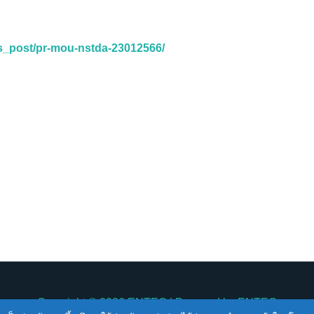
s_post/pr-mou-nstda-23012566/
Copyright © 2026
ENTEC
| Powered by
ENTEC