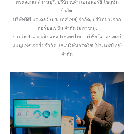
พระจอมเกล้ารนบุรี, บริษัทเบต้า เอ็นเนอร์ยี่ โซลูชั่น
จำกัด,
บริษัทจีพี มอเตอร์ (ประเทศไทย) จำกัด, บริษัทบางจาก
คอร์ปอเรชั่น จำกัด (มหาชน),
การไฟฟ้าฝ่ายผลิตแห่งประเทศไทย, บริษัท ไอ-มอเตอร์
แมนูแฟคเจอริ่ง จำกัด และบริษัทกริดวิซ (ประเทศไทย)
จำกัด