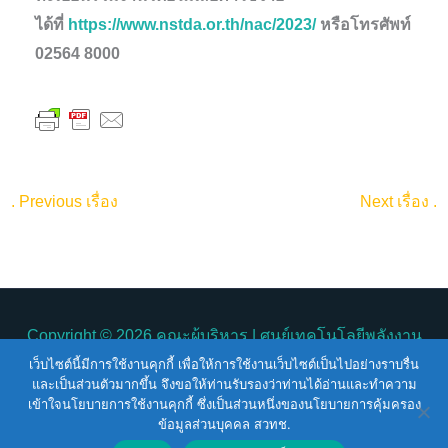
ได้ที่
https://www.nstda.or.th/nac/2023/
หรือโทรศัพท์
02564 8000
.
Previous เรื่อง
Next เรื่อง
.
Copyright © 2026
คณะผู้บริหาร
| ศูนย์เทคโนโลยีพลังงาน
เว็บไซต์นี้มีการใช้งานคุกกี้ เพื่อให้การใช้งานเว็บไซต์เป็นไปอย่างราบรื่น
แห่งชาติ
คณะผู้บริหาร
และเป็นส่วนตัวมากขึ้น จึงขอให้ท่านรับรองว่าท่านได้อ่านและทำความ
เข้าใจนโยบายการใช้งานคุกกี้ ซึ่งเป็นส่วนหนึ่งของนโยบายการคุ้มครอง
Terms of Service |
Privacy Policy |
NSTDA Website
ข้อมูลส่วนบุคคล สวทช.
Security Policy