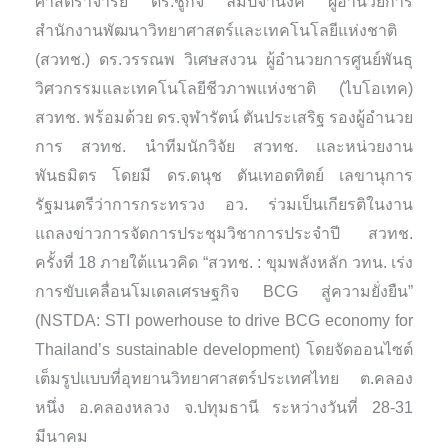
ศาสตราจารย์ ดร.ชูกิจ ลิมปิจำนงค์ ผู้อำนวยการ
สำนักงานพัฒนาวิทยาศาสตร์และเทคโนโลยีแห่งชาติ
(สวทช.) ดร.วรรณพ วิเศษสงวน ผู้อำนวยการศูนย์พันธุ
วิศวกรรมและเทคโนโลยีชีวภาพแห่งชาติ (ไบโอเทค)
สวทช. พร้อมด้วย ดร.จุฬารัตน์ ตันประเสริฐ รองผู้อำนวย
การ สวทช. นำทีมนักวิจัย สวทช. และหน่วยงาน
พันธมิตร โดยมี ดร.ดนุช ตันเทอดทิตย์ เลขานุการ
รัฐมนตรีว่าการกระทรวง อว. ร่วมเป็นเกียรติในงาน
แถลงข่าวการจัดการประชุมวิชาการประจำปี สวทช.
ครั้งที่ 18 ภายใต้แนวคิด “สวทช. : ขุมพลังหลัก วทน. เร่ง
การขับเคลื่อนโมเดลเศรษฐกิจ BCG สู่ความยั่งยืน”
(NSTDA: STI powerhouse to drive BCG economy for
Thailand’s sustainable development) โดยจัดออนไซต์
เต็มรูปแบบที่อุทยานวิทยาศาสตร์ประเทศไทย ต.คลอง
หนึ่ง อ.คลองหลวง จ.ปทุมธานี ระหว่างวันที่ 28-31
มีนาคม