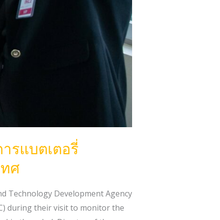
ารแบตเตอรี่
เทศ
 and Technology Development Agency
uring their visit to monitor the