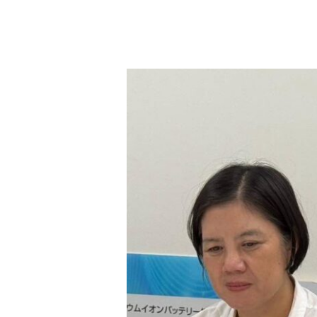
2026.07.31-
27
ENTEC
ร่วม
คณะ
ปฎิบัติ
งาน
ศึกษา
เทคโนโลยี
และ
กลไก
การ