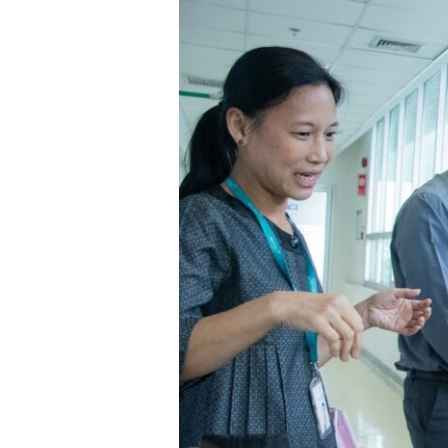
ENTEC
สวทช.
นำ
เสนอ
ความ
ก้าวหน้า
โครงการ
แบตเตอรี่
มาตรฐาน
ต่อย
อด
สู่
ภาคี
เครือ
ข่าย
ความ