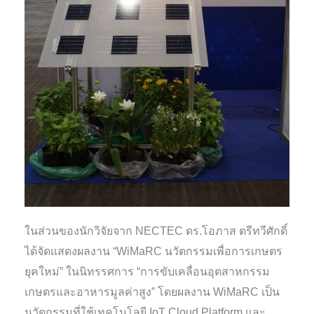
ในส่วนของนักวิจัยจาก NECTEC ดร.โอภาส ตรีทวีศักดิ์
ได้จัดแสดงผลงาน “WiMaRC นวัตกรรมเพื่อการเกษตร
ยุคใหม่” ในนิทรรศการ “การขับเคลื่อนอุตสาหกรรม
เกษตรและอาหารมูลค่าสูง” โดยผลงาน WiMaRC เป็น
นวัตกรรมที่ใช้เทคโนโลยี IoT Cloud Platform และ