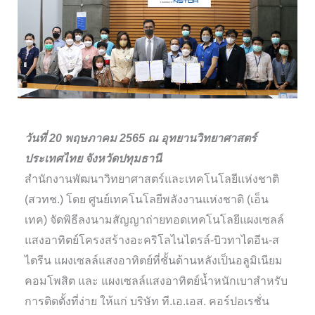
วันที่ 20 พฤษภาคม 2565 ณ อุทยานวิทยาศาสตร์
ประเทศไทย จังหวัดปทุมธานี
สำนักงานพัฒนาวิทยาศาสตร์และเทคโนโลยีแห่งชาติ
(สวทช.) โดย ศูนย์เทคโนโลยีพลังงานแห่งชาติ (เอ็น
เทค) จัดพิธีลงนามสัญญาถ่ายทอดเทคโนโลยีแผงเซลล์
แสงอาทิตย์โครงสร้างอะคริโลไนไตรล์-บิวทาไดอีน-ส
ไตรีน แผงเซลล์แสงอาทิตย์ที่ชั้นด้านหลังเป็นอลูมิเนียม
คอมโพสิต และ แผงเซลล์แสงอาทิตย์น้ำหนักเบาสำหรับ
การติดตั้งที่ง่าย ให้แก่ บริษัท ที.เอ.เอส. คอร์ปอเรชั่น